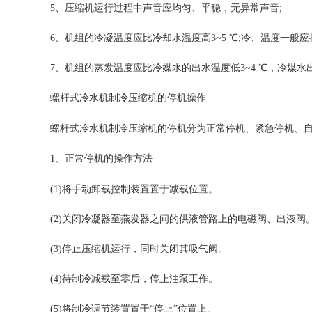
5、压缩机运行过程中声音应均匀、平稳，无异常声音;
6、机组的冷凝温度应比冷却水温度高3~5 ℃;冷、温度一般应控
7、机组的蒸发温度应比冷媒水的出水温度低3~4 ℃，冷媒水出
螺杆式
冷水机
制冷压缩机的停机操作
螺杆式
冷水机
制冷压缩机的停机分为正常停机、紧急停机、
1、正常停机的操作方法
(1)将手动卸载控制装置置于减载位置。
(2)关闭冷凝器至燕发器之间的供液管路上的电磁阀、出液阀
(3)停止压缩机运行，同时关闭其吸气阀。
(4)待制冷减载至零后，停止油泵工作。
(5)将制冷调节装置置于“停止”位置上。