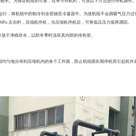
间较长。为保证机组的可靠，在季节停机时，可按以下方法进行停机操作
减载运行，将机组中的制冷剂全部抽至冷凝器中。为使机组不会因吸气压力过
.15MPa 左右时，压缩机停机，当压缩机停机后，可将低压压力值再调回。
，并放干净残存水，以防冬季时冻坏其内部的传热管。
油能长期均匀地分布到压缩机内的各个工作面，防止机组因长期停机而引起机