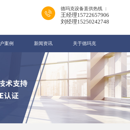
德玛克设备直供热线 ：
王经理15722657906
刘经理15250242748
户案例
新闻资讯
关于德玛克