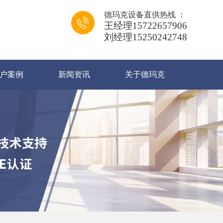
德玛克设备直供热线 ：
王经理15722657906
刘经理15250242748
户案例
新闻资讯
关于德玛克