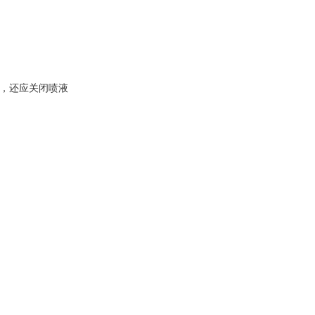
】，还应关闭喷液
模块冷水机