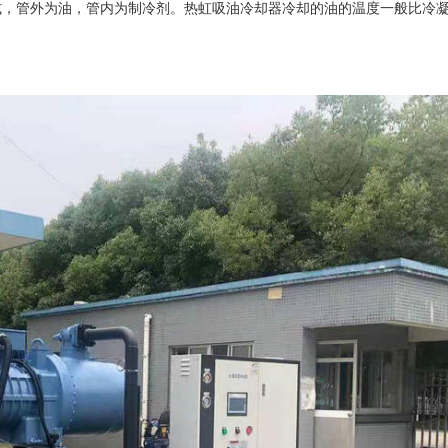
管外为油，管内为制冷剂。热虹吸油冷却器冷却的油的温度一般比冷凝温度高