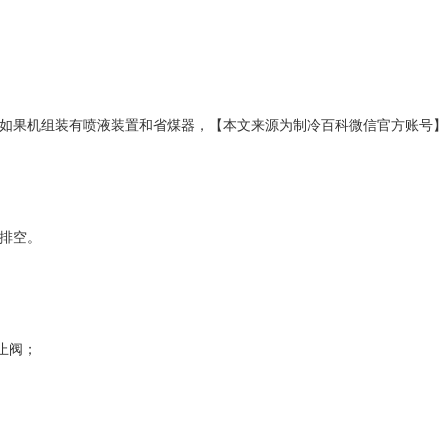
。如果机组装有喷液装置和省煤器，【本文来源为制冷百科微信官方账号
应排空。
止阀；