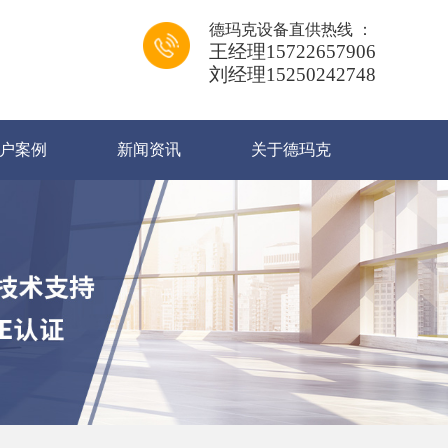
德玛克设备直供热线 ：
王经理15722657906
刘经理15250242748
户案例
新闻资讯
关于德玛克